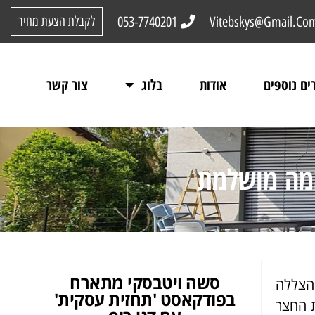
053-7740201
Vitebskys@Gmail.Co
לקבלת הצעת מחיר
ים נוספים
אודות
בלוג
צור קשר
אמה מושלמת
סשה ויטבסקי מתארח
 הצללה
בפודקאסט 'תחזית עסקית'
ת החצר