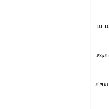
ן נכון
התקציב
תחילת