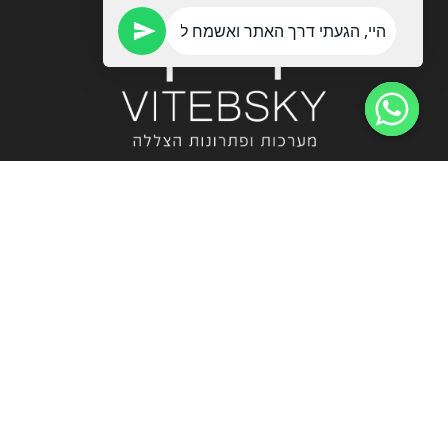
ויטבסקי
מערכות ופתרונות הצללה
053-774-0201
vitebskys@gmail.com
קידום אורגני וממומן נתן אלימלך בע"מ