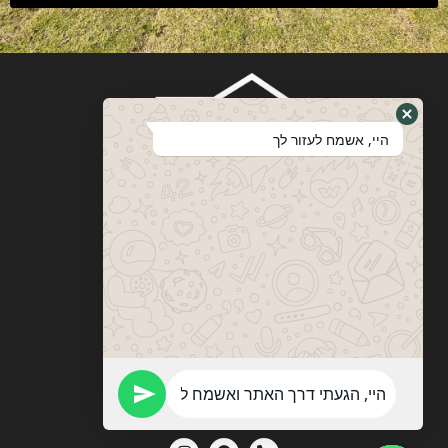
היי, אשמח לעזור לך
ויטבסקי
מערכות ופתרונות הצללה
053-774-0201
vitebskys@gmail.com