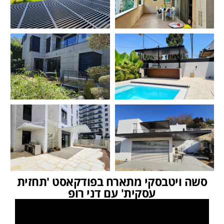
סשה ויטבסקי מתארח בפודקאסט 'תחזית
עסקית' עם דני רופ