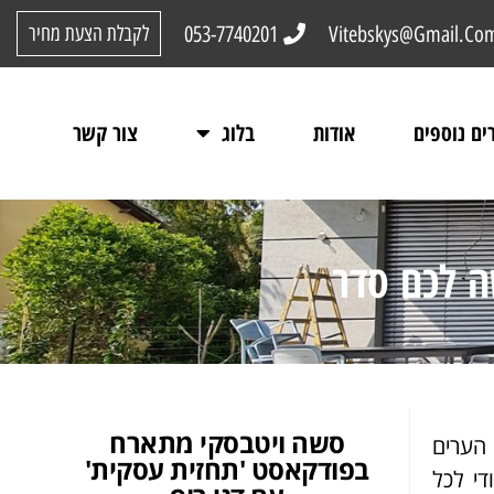
053-7740201
Vitebskys@Gmail.Co
לקבלת הצעת מחיר
ים נוספים
אודות
בלוג
צור קשר
ה לכם סדר
סשה ויטבסקי מתארח
 הערים
בפודקאסט 'תחזית עסקית'
די לכל