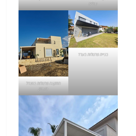
עילית
בניית
פרגולות בערד
התקנה
פרגולות במגדל
העמק