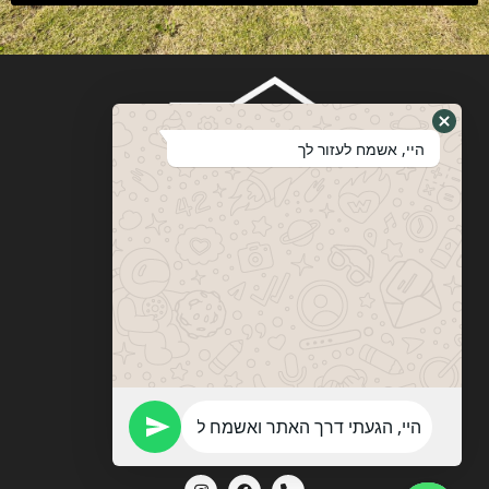
היי, אשמח לעזור לך
ויטבסקי
מערכות ופתרונות הצללה
053-774-0201
vitebskys@gmail.com