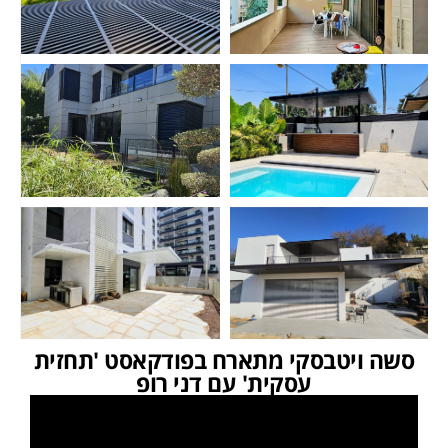
סשה ויטבסקי מתארח בפודקאסט 'תחזית
עסקית' עם דני רופ