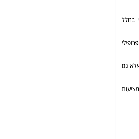
י בחלל
רופילי
לא גם
ציעות