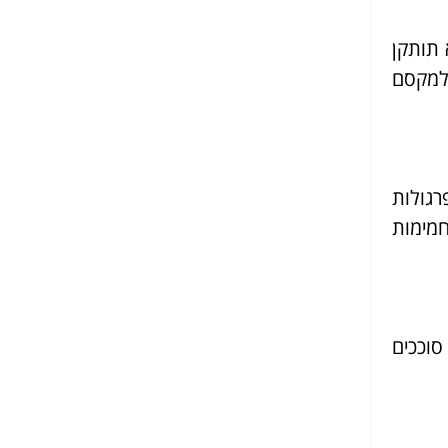
 תותקן
 למקסם
רגולות
חמימות
סוככים