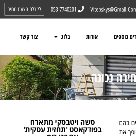
053-7740201
Vitebskys@Gmail.Co
לקבלת הצעת מחיר
ים נוספים
אודות
בלוג
צור קשר
ירה נכונה
סשה ויטבסקי מתארח
ים בהם
בפודקאסט 'תחזית עסקית'
ופך את