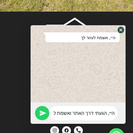
היי, אשמח לעזור לך
ויטבסקי
מערכות ופתרונות הצללה
053-774-0201
vitebskys@gmail.com