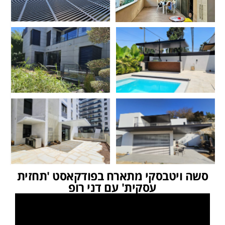
סשה ויטבסקי מתארח בפודקאסט 'תחזית
עסקית' עם דני רופ