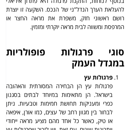
בנוסף לנוחות, התקנת פרגולה היא פתרון אידיאלי
להעלאת הערך הנדל"ני של הנכס. השקעה זו יוצרת
רושם ראשוני חזק, משפרת את מראה החצר או
המרפסת ומשווה לבית מראה יוקרתי ומזמין.
סוגי פרגולות פופולריות
במגדל העמק
פרגולות עץ
פרגולות עץ הן הבחירה המסורתית והאהובה
בישראל. הן מתאימות במיוחד לבתים בסגנון
כפרי ומעניקות תחושת חמימות וטבעיות. ניתן
לבחור בין מגוון רחב של עצים, כמו אורן, איפאה
או טיק, כאשר כל אחד מהם מציע מראה ייחודי
ויתרונות שונים. עם זאת, יש לזכור שפרגולות עץ