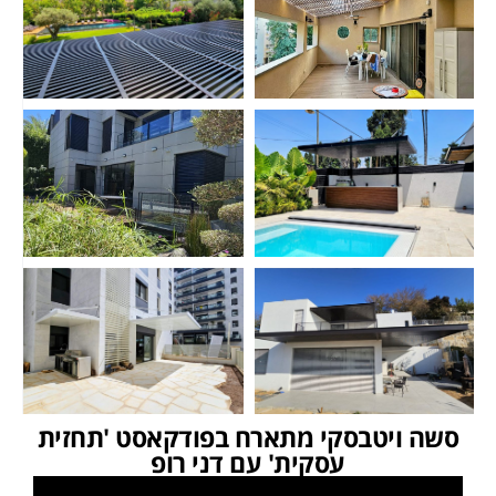
סשה ויטבסקי מתארח בפודקאסט 'תחזית
עסקית' עם דני רופ