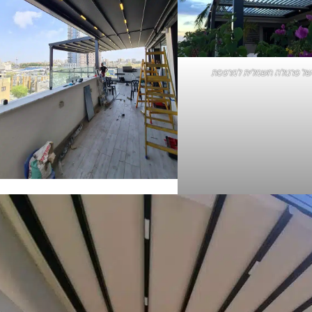
של
פרגולה חשמלית
למרפסת