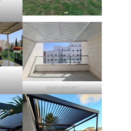
פ
פ
בניית פרגולה במרפסת