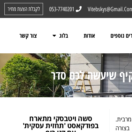
053-7740201
Vitebskys@Gmail.Co
לקבלת הצעת מחיר
ים נוספים
אודות
בלוג
צור קשר
קיף שיעשה לכם סדר
סשה ויטבסקי מתארח
מרבית.
בפודקאסט 'תחזית עסקית'
בצורה