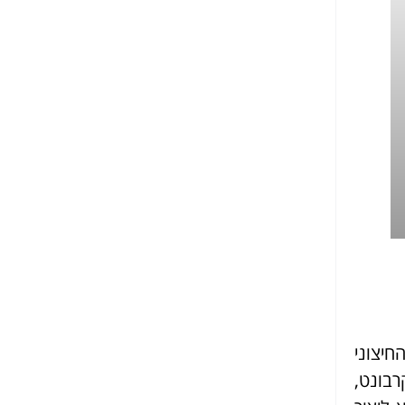
חיצוני
רבונט,