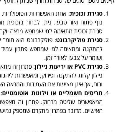
קיימים מספר סוגים של סגירות חורף שניתן להתקין 
סגירת זכוכית
: אחת האפשרויות הפופולריות 
נוף פתוח ואור טבעי. ניתן לבחור בזכוכית 
סגירת זכוכית מתאימה למי שמחפש מראה יוקרתי
סגירת פוליקרבונט
: פוליקרבונט הוא חומר 
ושומר על צבעו לאורך זמן.
סגירת
PVC
או יריעות ניילון
ניילון קלות להתקנה ופירוק, ומאפשרות ליה
ורוח, אך אינן מציעות את העמידות והמראה האס
תריסים חשמליים או וילונות אוטומטיים
:
המאפשרים שליטה מרחוק. פתרון זה מאפשר 
האישיים. מדובר בפתרון מתקדם שמספק גמישות 