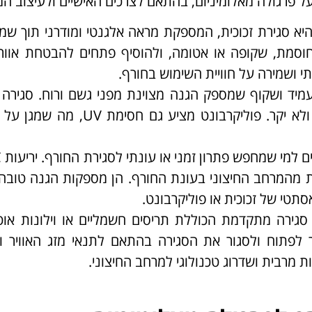
על פרגולה מאלומיניום, בהתאם לצרכים האישיים ולעיצוב ה
היא סגירת זכוכית, המספקת מראה אלגנטי ומודרני תוך שמ
מחוסמת, שקופה או אטומה, ולהוסיף פתחים להבטחת אוורו
 ושמירה על חוויית השימוש בחורף.
עמיד ושקוף שמספק הגנה מצוינת מפני גשם ורוח. סגירה 
להתקנה ומתאימה למי שמחפש פתרון עמיד ולא יקר. פוליקרבונט מציע ג
נות מהמרחב החיצוני בעונת החורף. הן מספקות הגנה טוב
תטי של זכוכית או פוליקרבונט.
 סגירה מתקדמת הכוללת תריסים חשמליים או וילונות אוט
לפתוח ולסגור את הסגירה בהתאם לתנאי מזג האוויר ול
מרבית ושדרוג טכנולוגי למרחב החיצוני.