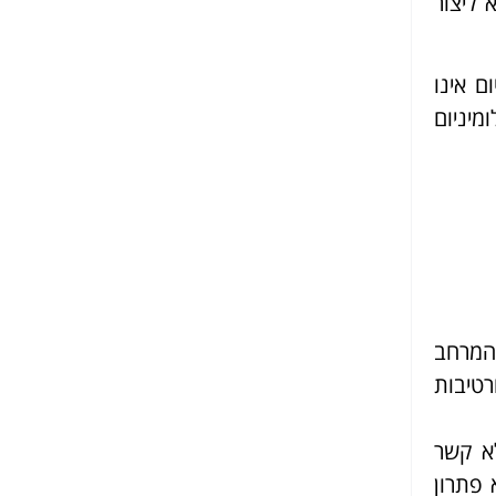
א ליצור
ם אינו
מיניום
מהמרחב
רטיבות
א קשר
 פתרון