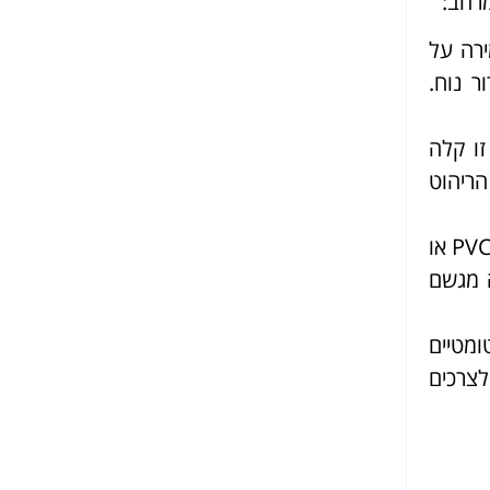
מרחב:
ירה על
ר נוח.
זו קלה
ם חסימת UV, מה שמגן על הריהוט
: פתרון זה מתאים למי שמחפש פתרון זמני או עונתי לסגירת החורף. יריעות PVC או
ה מגשם
ומטיים
צרכים