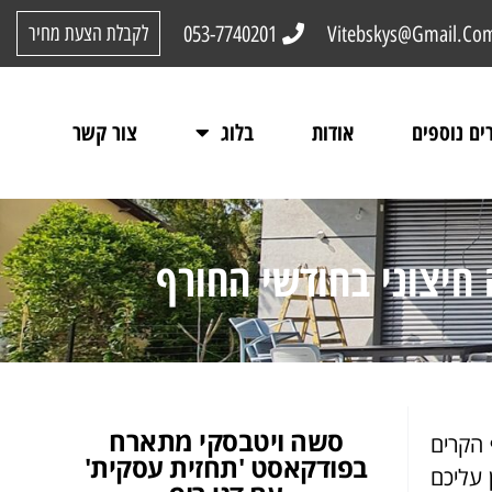
053-7740201
Vitebskys@Gmail.Co
לקבלת הצעת מחיר
ים נוספים
אודות
בלוג
צור קשר
חיצוני בחודשי החורף
סשה ויטבסקי מתארח
 הקרים
בפודקאסט 'תחזית עסקית'
 עליכם