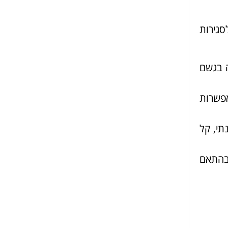
סגירות
מידה בגשם
ש אפשרות
עונתי, קל
רובע, בהתאם