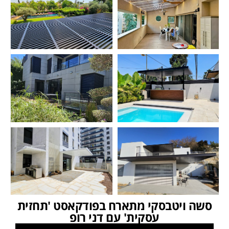
סשה ויטבסקי מתארח בפודקאסט 'תחזית
עסקית' עם דני רופ