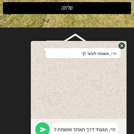
שליחה
היי, אשמח לעזור לך
ויטבסקי
מערכות ופתרונות הצללה
053-774-0201
vitebskys@gmail.com