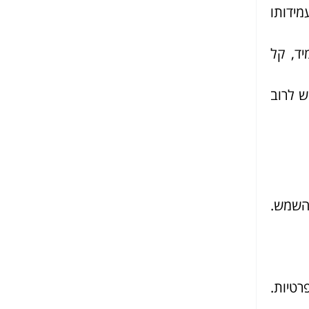
מידותו
יד, קל
ש לרוב
השמש.
רטיות.