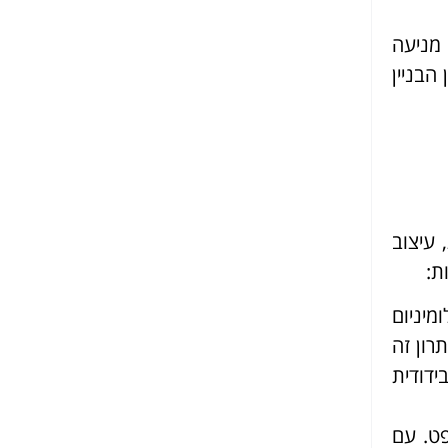
 מניעה
הבניין
עיצוב
ת:
מיניום
רון זה
ידודית
פט. עם