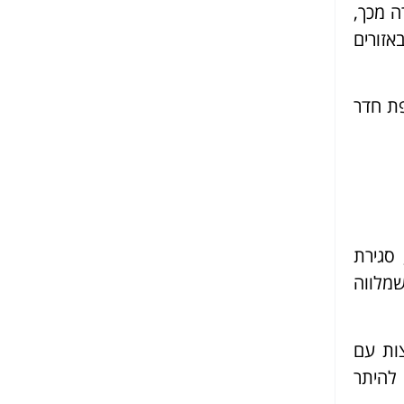
ה מכך,
זורים
פת חדר
סגירת
מלווה
צות עם
להיתר