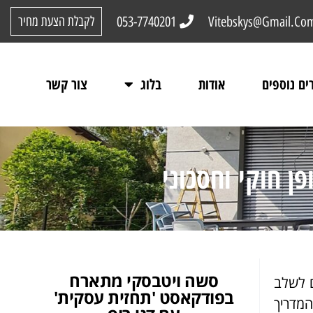
053-7740201
Vitebskys@Gmail.Co
לקבלת הצעת מחיר
ים נוספים
אודות
בלוג
צור קשר
 חוקי וחסכוני
סשה ויטבסקי מתארח
ם לשלב
בפודקאסט 'תחזית עסקית'
המדריך