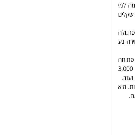
מה למי
 פתרון פשוט ועמיד לאורך זמן, עם מראה נקי ומסודר. עלות פרגולה כזו נעה בין 800 ל-1,500 שקלים
פרגולה
ירה נע
פתיחה
וסגירה של הגג. מדובר בפתרון טכנולוגי מתקדם שמציע נוחות שימוש מרבית וגמישות. מחירה נע בין 3,000
ת. היא
ה.