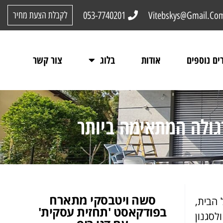
053-7740201
Vitebskys@Gmail.Co
לקבלת הצעת מחיר
ים נוספים
אודות
בלוג
צור קשר
גולה המתאימה ביותר
סשה ויטבסקי מתארח
 הבית,
בפודקאסט 'תחזית עסקית'
לסגנון