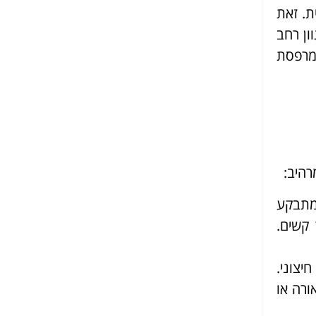
ת. זאת
ון רחב
במרפסת
רהיב:
 מתבקע
 קשים.
יצוני.
ורה או