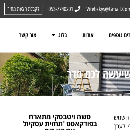
053-7740201
Vitebskys@Gmail.Co
לקבלת הצעת מחיר
ים נוספים
אודות
בלוג
צור קשר
 שיעשה לכם סדר
סשה ויטבסקי מתארח
 השמש
בפודקאסט 'תחזית עסקית'
ף לערך