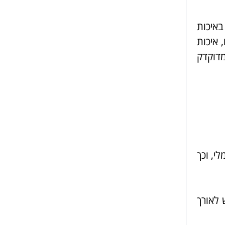
איכות
 איכות
מדוקדק
י, וכך
 לאורך