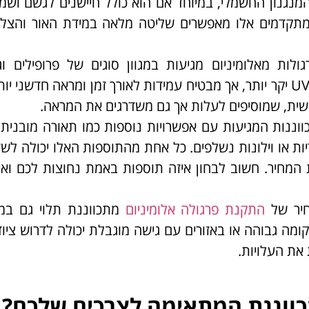
נגנון החשמלי, במיוחד אם הוא כולל חיישנים לגשם ושמ
ם מתקדמים אלו מאפשרים שליטה מלאה במידת האור והצל 
גולות מאלומיניום מגיעות במגוון סוגים של פרופילים וגי
אלומיניום איכותי ועמיד בפני קורוזיה או קרינת UV יקר יותר, אך מבטיח עמידות לאורך זמן ומראה חדשנ
ישית, שמוסיפים לעלות אך גם משדרגים את המראה.
כווננות המגיעות עם אפשרויות נוספות כמו תאורה מובנית,
ות או וילונות נשלפים. כל אחת מהתוספות האלו יכולה לש
המחיר. חשוב לבחון איזה תוספות באמת נחוצות לכם ואיל
חיר של
התקנת פרגולה אלומיניום
מתכווננת תלוי גם במו
מה גבוהה או באזורים עם גישה מוגבלת יכולה לדרוש ציוד
 את העלויות.
כווננת המתאימה לצרכים שלכם?