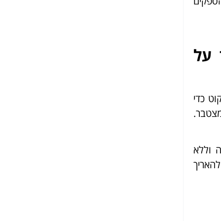
הספקים
 על
וט כדי
מצטבר.
 וללא
להאריך