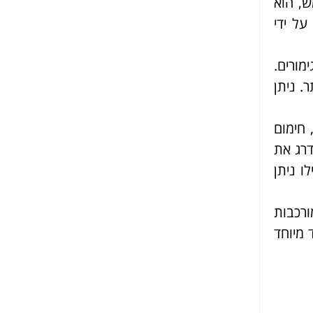
ש, הוא
על ידי
מורים.
י יותר. ניתן
 חימום
דרג את
ו ניתן
רכבות
 מיוחד