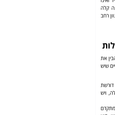
 ואינו
ה קלה
ון רחב
לות
בין את
ים שיש
 דורשת
ה, ויש
 מתקדם