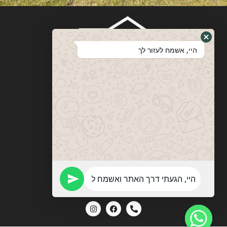
היי, אשמח לעזור לך
ויטבסקי
מערכות ופתרונות הצללה
053-774-0201
vitebskys@gmail.com