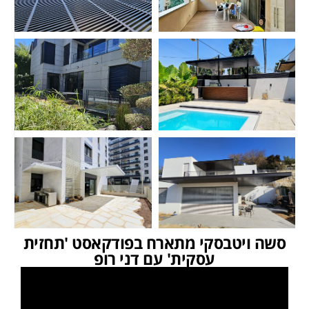
סשה ויטבסקי מתארח בפודקאסט 'תחזית
עסקית' עם דני רופ