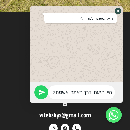
היי, אשמח לעזור לך
ויטבסקי
מערכות ופתרונות הצללה
053-774-0201
vitebskys@gmail.com