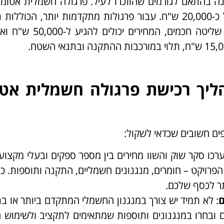
ה בהתאם לגורמים שהוזכרו לעיל. פרגולה חשמלית אטומה
בסיסית בגודל סטנדרטי עשויה להתחיל ממחיר של כ-20,000 ש"ח. עבור פרגולות מתקדמות יותר, הכ
מיוחדות כמו חיישנים, תאורה משולבת או מנגנוני שליטה חכמי
ליך רכישת פרגולה חשמלית אט
פים חשובים שכדאי לשקול:
ערכו סקר שוק והשוו מחירים בין מספר ספקים ובעלי מקצוע
פרויקט – חומרים, מנגנונים חשמליים, התקנה ותוספות. כך
ר לכסף שלכם.
ם
: לא תמיד יש צורך במנגנון החשמלי המתקדם ביותר או ב
ובחרו במנגנונים ותוספות שמתאימים לתקציב ולשימוש הי