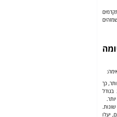
קדמים
מזהים
ומה
ימה:
תר, כך
 בגודל
שונות.
, יעלו