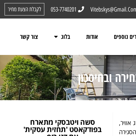
053-7740201
Vitebskys@Gmail.Co
לקבלת הצעת מחיר
ים נוספים
אודות
בלוג
צור קשר
ירה ובחיסכון
סשה ויטבסקי מתארח
אוויר,
בפודקאסט 'תחזית עסקית'
הסגירה