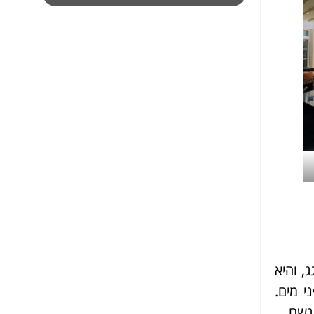
, והיא
י מים.
גשם.