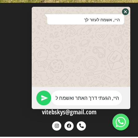
היי, אשמח לעזור לך
ויטבסקי
מערכות ופתרונות הצללה
053-774-0201
vitebskys@gmail.com