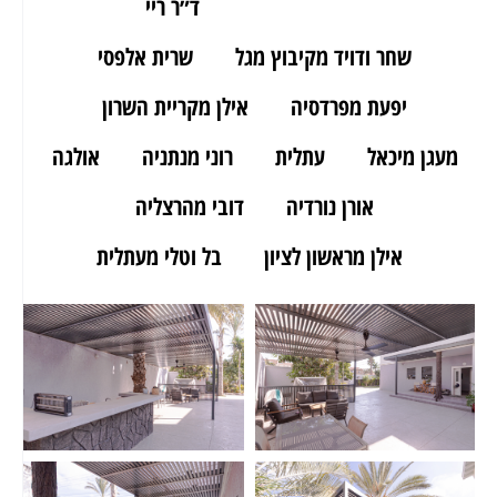
ארז מאור יהודה
ד״ר ריי
שחר ודויד מקיבוץ מגל
שרית אלפסי
יפעת מפרדסיה
אילן מקריית השרון
מעגן מיכאל
עתלית
רוני מנתניה
אולגה
אורן נורדיה
דובי מהרצליה
אילן מראשון לציון
בל וטלי מעתלית