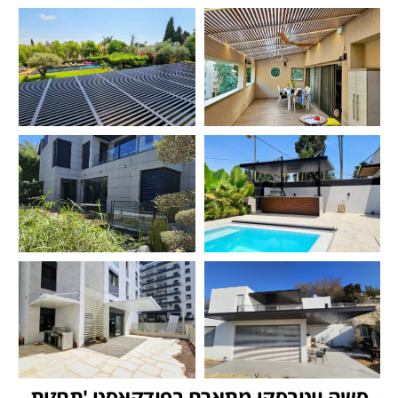
סשה ויטבסקי מתארח בפודקאסט 'תחזית