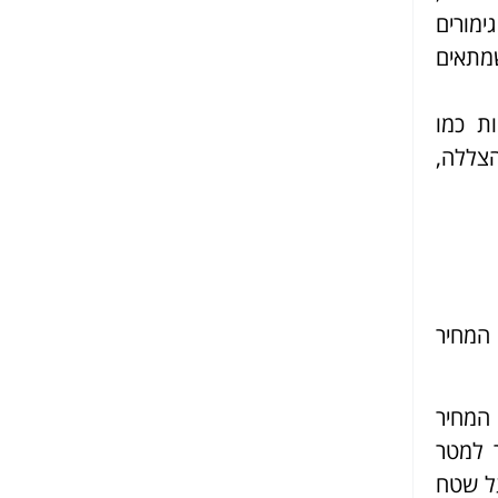
ימורים
שמתאים
ת כמו
הצללה,
המחיר
 המחיר
 למטר
על שטח