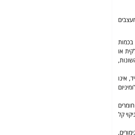
מעצבים
 בכמות
קית או
ונות,
, אינו
מיניום
חומרים
קוי קל
מורים,