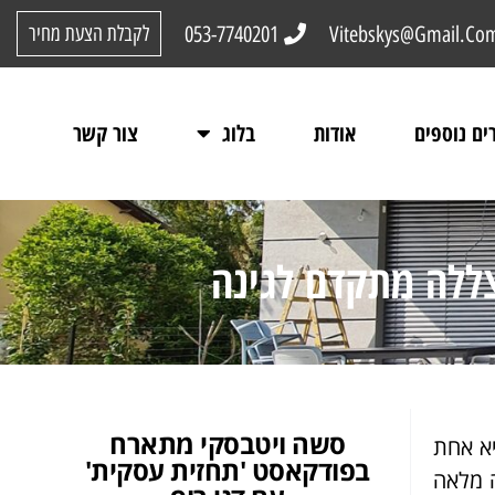
053-7740201
Vitebskys@Gmail.Co
לקבלת הצעת מחיר
ים נוספים
אודות
בלוג
צור קשר
צללה מתקדם לגינה
סשה ויטבסקי מתארח
יא אחת
בפודקאסט 'תחזית עסקית'
ה מלאה