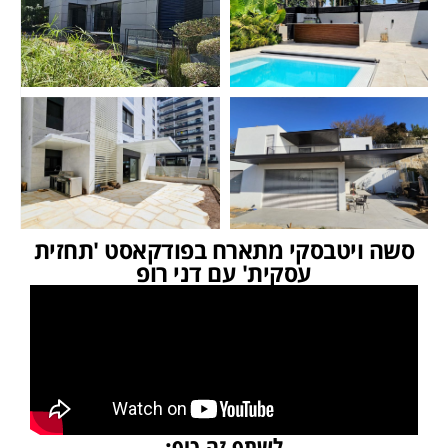
סשה ויטבסקי מתארח בפודקאסט 'תחזית
עסקית' עם דני רופ
לשתף זה כיף: