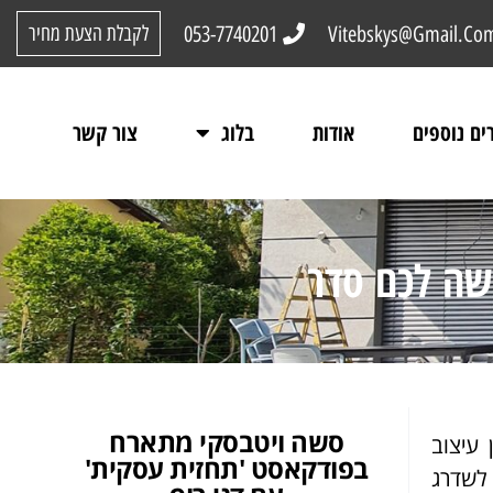
053-7740201
Vitebskys@Gmail.Co
לקבלת הצעת מחיר
ים נוספים
אודות
בלוג
צור קשר
שה לכם סדר
סשה ויטבסקי מתארח
עיצוב
בפודקאסט 'תחזית עסקית'
לשדרג