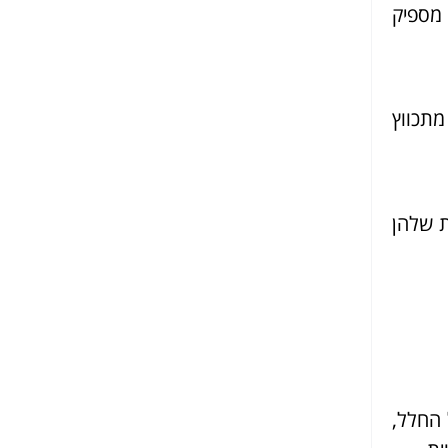
 מספיק
מתכווץ
ת שלהן
 החלל,