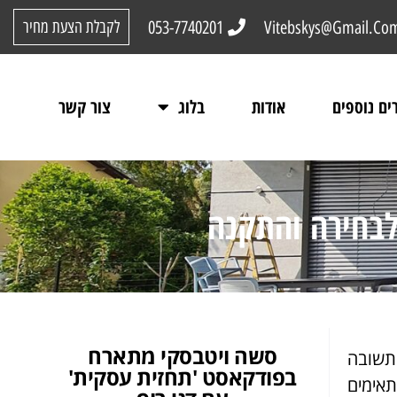
053-7740201
Vitebskys@Gmail.Co
לקבלת הצעת מחיר
ים נוספים
אודות
בלוג
צור קשר
לבחירה והתקנה
סשה ויטבסקי מתארח
תשובה
בפודקאסט 'תחזית עסקית'
תאימים