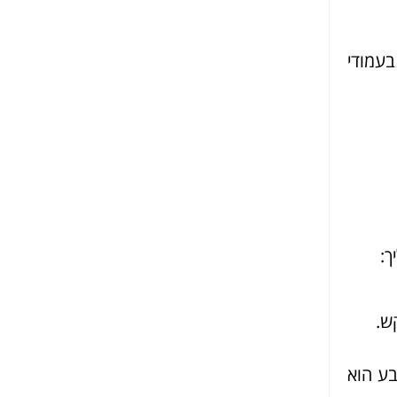
בעמודי
ך:
ש.
בע הוא