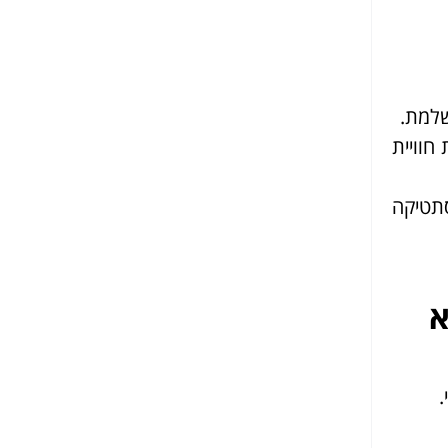
שלמת.
חוויית
תטיקה
א
.