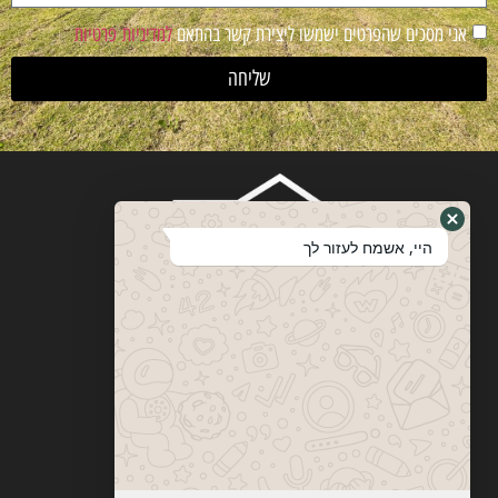
אני מסכים שהפרטים ישמשו ליצירת קשר בהתאם
למדיניות פרטיות
שליחה
היי, אשמח לעזור לך
ויטבסקי
מערכות ופתרונות הצללה
053-774-0201