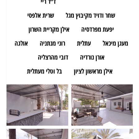
ארז מאור יהודה
ד״ר ריי
שחר ודויד מקיבוץ מגל
שרית אלפסי
יפעת מפרדסיה
אילן מקריית השרון
מעגן מיכאל
עתלית
רוני מנתניה
אולגה
אורן נורדיה
דובי מהרצליה
אילן מראשון לציון
בל וטלי מעתלית