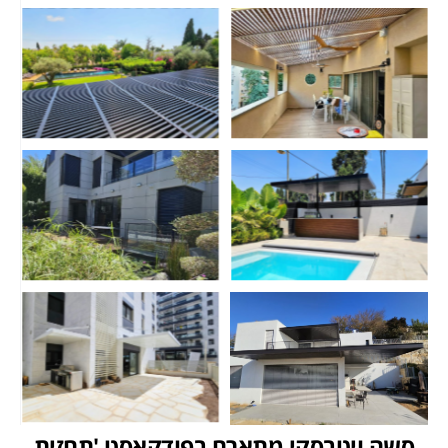
סשה ויטבסקי מתארח בפודקאסט 'תחזית