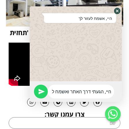
היי, אשמח לעזור לך
סשה ויטבסקי מתארח בפודקאסט 'תחזית
עסקית' עם דני רופ
לשתף זה כיף:
צרו עמנו קשר: