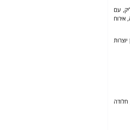
יק, עם
 אירוח
וצרות
 חלודה