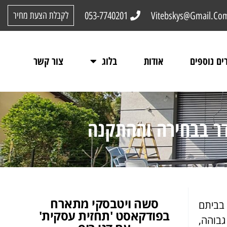
053-7740201
Vitebskys@Gmail.Co
לקבלת הצעת מחיר
ים נוספים
אודות
בלוג
צור קשר
דר בבחירה וההתקנה
סשה ויטבסקי מתארח
 בביתם
בפודקאסט 'תחזית עסקית'
גבוהה,