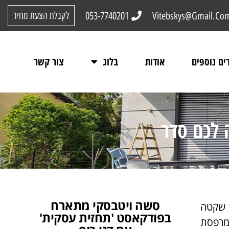
053-7740201
Vitebskys@Gmail.Co
לקבלת הצעת מחיר
ים נוספים
אודות
בלוג
צור קשר
 לכם סדר
סשה ויטבסקי מתארח
ר שקטה
בפודקאסט 'תחזית עסקית'
 מרפסת