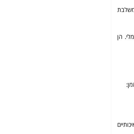
שמשלבת
י. הן
ן:
כותיים