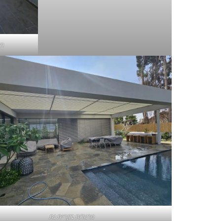
הת
פרגולות בקריית גת