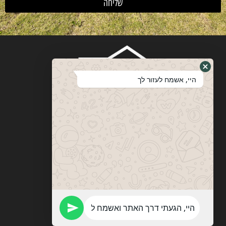
שליחה
היי, אשמח לעזור לך
ויטבסקי
מערכות ופתרונות הצללה
053-774-0201
vitebskys@gmail.com