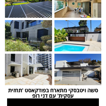
סשה ויטבסקי מתארח בפודקאסט 'תחזית
עסקית' עם דני רופ