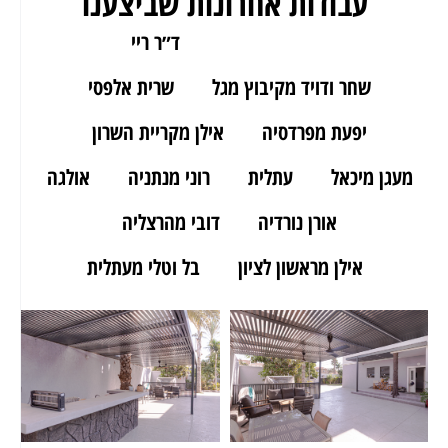
עבודות אחרונות שביצענו
ארז מאור יהודה
ד״ר ריי
שחר ודויד מקיבוץ מגל
שרית אלפסי
יפעת מפרדסיה
אילן מקריית השרון
מעגן מיכאל
עתלית
רוני מנתניה
אולגה
אורן נורדיה
דובי מהרצליה
אילן מראשון לציון
בל וטלי מעתלית