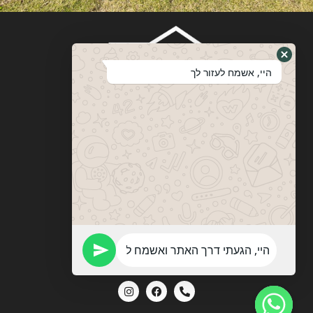
היי, אשמח לעזור לך
ויטבסקי
מערכות ופתרונות הצללה
053-774-0201
vitebskys@gmail.com