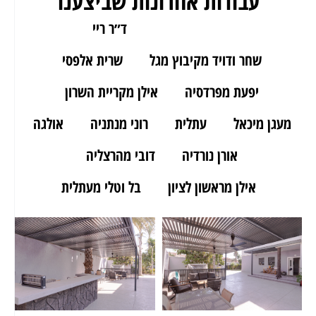
עבודות אחרונות שביצענו
ארז מאור יהודה
ד״ר ריי
שחר ודויד מקיבוץ מגל
שרית אלפסי
יפעת מפרדסיה
אילן מקריית השרון
מעגן מיכאל
עתלית
רוני מנתניה
אולגה
אורן נורדיה
דובי מהרצליה
אילן מראשון לציון
בל וטלי מעתלית