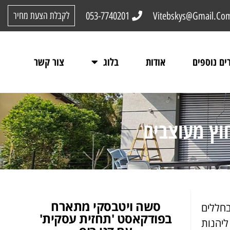
053-7740201
Vitebskys@Gmail.Co
לקבלת הצעת מחיר
ים נוספים
אודות
בלוג
צור קשר
וץ מעוצבים
סשה ויטבסקי מתארח
בחללים
בפודקאסט 'תחזית עסקית'
יהנות