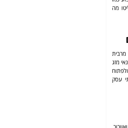
יטו מה
 מרבית
אי מזג
ולפתוח
י עסק
וורור,