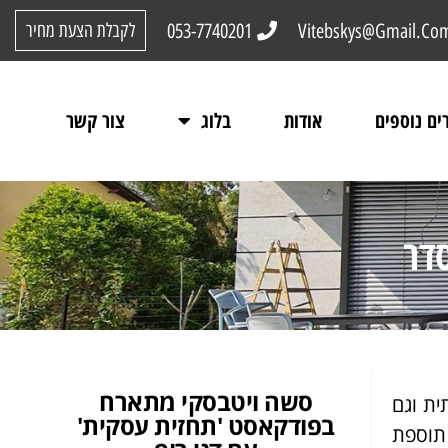
053-7740201
Vitebskys@Gmail.Co
לקבלת הצעת מחיר
ים נוספים
אודות
בלוג
צור קשר
דר
סשה ויטבסקי מתארח
ית וגם
בפודקאסט 'תחזית עסקית'
 תוספת