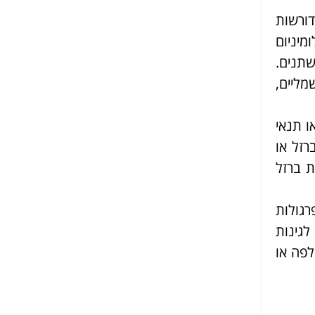
דורשות
מיניום
שתנים.
מליים,
ו תנאי
רזל או
ת ברזל
רגולות
לגינות
לפה או