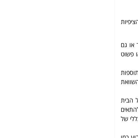
ציפיות
או גם
ו פשוט
וספות
שוואת
 הבית
להתאים
ללי של
וע כמו