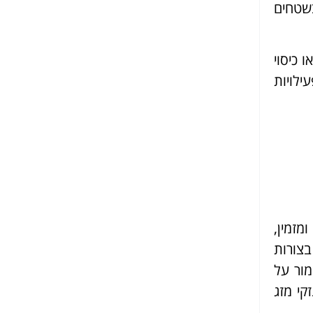
בשטחים
 כיסוי
לויות
זמין,
בצורות
ור על
קי מזג