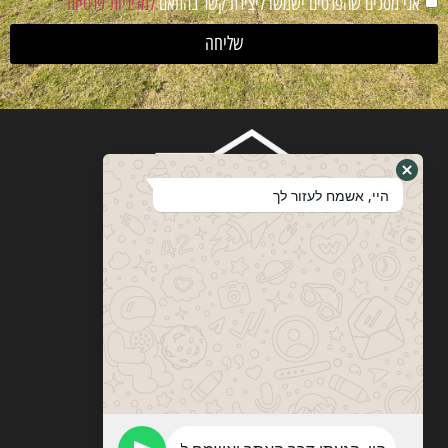
אני מסכים שהפרטים ישמשו ליצירת קשר בהתאם
למדיניות פרטיות
שליחה
היי, אשמח לעזור לך
ויטבסקי
מערכות ופתרונות הצללה
053-774-0201